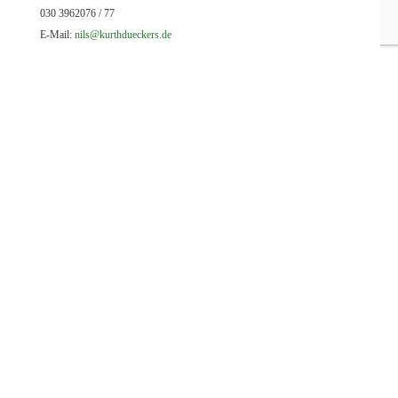
030 3962076 / 77
E-Mail:
nils@kurthdueckers.de
Kontakt
Kontakt
Impressum
Datenschutz
Cookie Richtlinie (EU)
Disclaimer
Unsere Anschrift
Kurth & Dückers GmbH
Flottenstr. 43
Tel.: 030 3962076 / 77
13407 Berlin
Fax: 030 3952033
Unsere E-Mails