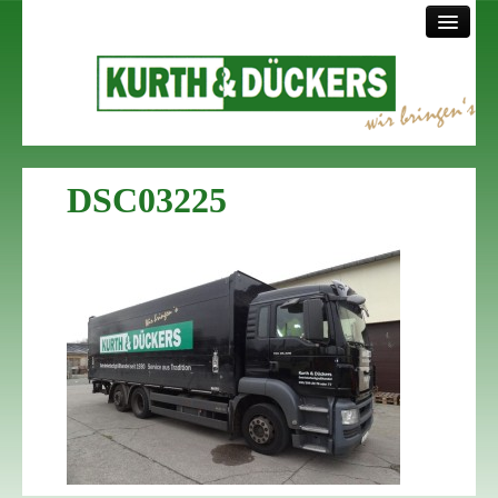
Startseite
DSC03225
Über uns
Sortiment
Lieferservice