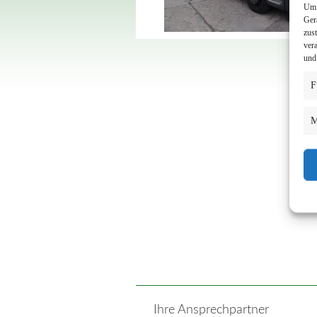
Um 
Ger
zus
ver
und
F
M
Ihre Ansprechpartner