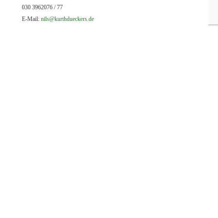
030 3962076 / 77
E-Mail:
nils@kurthdueckers.de
Kontakt
Kontakt
Impressum
Datenschutz
Cookie Richtlinie (EU)
Disclaimer
Unsere Anschrift
Kurth & Dückers GmbH
Flottenstr. 43
Tel.: 030 3962076 / 77
13407 Berlin
Fax: 030 3952033
Unsere E-Mails