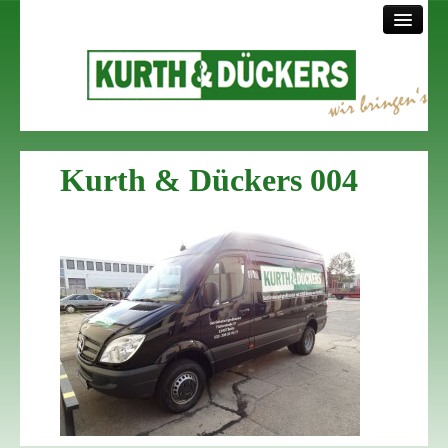
Startseite
Kurth & Dückers 004
Über uns
Sortiment
Lieferservice