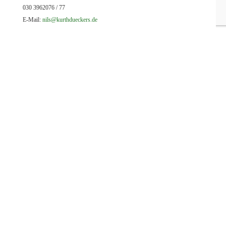
030 3962076 / 77
E-Mail:
nils@kurthdueckers.de
Kontakt
Kontakt
Impressum
Datenschutz
Cookie Richtlinie (EU)
Disclaimer
Unsere Anschrift
Kurth & Dückers GmbH
Flottenstr. 43
Tel.: 030 3962076 / 77
13407 Berlin
Fax: 030 3952033
Unsere E-Mails